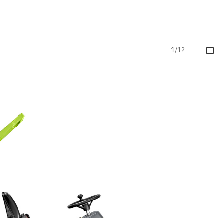
1/12
—