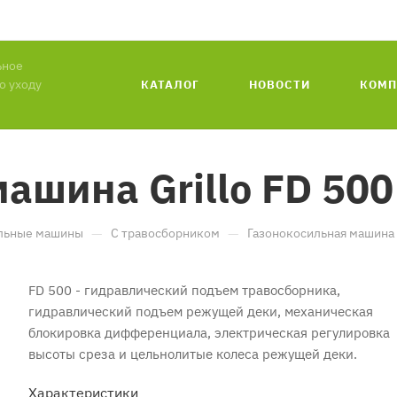
ьное
о уходу
КАТАЛОГ
НОВОСТИ
КОМП
ашина Grillo FD 50
—
—
льные машины
С травосборником
Газонокосильная машина G
FD 500 - гидравлический подъем травосборника,
гидравлический подъем режущей деки, механическая
блокировка дифференциала, электрическая регулировка
высоты среза и цельнолитые колеса режущей деки.
Характеристики