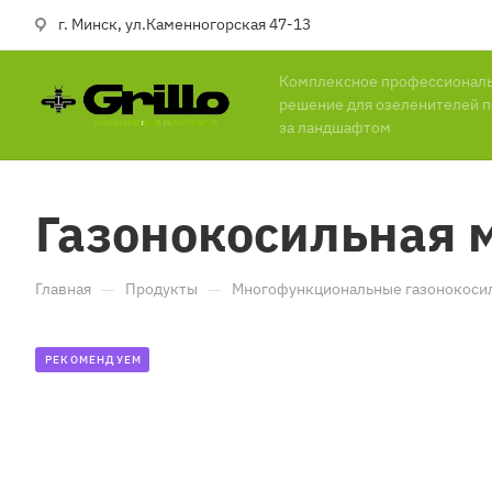
г. Минск, ул.Каменногорская 47-13
Комплексное профессионал
решение для озеленителей п
за ландшафтом
Газонокосильная м
—
—
Главная
Продукты
Многофункциональные газонокоси
РЕКОМЕНДУЕМ