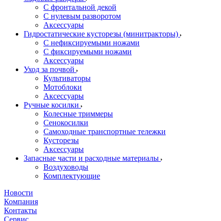
С фронтальной декой
С нулевым разворотом
Аксессуары
Гидростатические кусторезы (минитракторы)
С нефиксируемыми ножами
С фиксируемыми ножами
Аксессуары
Уход за почвой
Культиваторы
Мотоблоки
Аксессуары
Ручные косилки
Колесные триммеры
Сенокосилки
Самоходные транспортные тележки
Кусторезы
Аксессуары
Запасные части и расходные материалы
Воздуховоды
Комплектующие
Новости
Компания
Контакты
Сервис