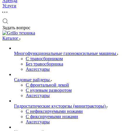
Аренда
Услуги
Задать вопрос
Каталог
Многофункциональные газонокосильные машины
С травосборником
Без травосборника
Аксессуары
Садовые райдеры
С фронтальной декой
С нулевым разворотом
Аксессуары
Гидростатические кусторезы (минитракторы)
С нефиксируемыми ножами
С фиксируемыми ножами
Аксессуары