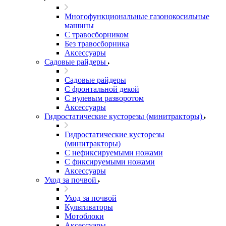
Многофункциональные газонокосильные
машины
С травосборником
Без травосборника
Аксессуары
Садовые райдеры
Садовые райдеры
С фронтальной декой
С нулевым разворотом
Аксессуары
Гидростатические кусторезы (минитракторы)
Гидростатические кусторезы
(минитракторы)
С нефиксируемыми ножами
С фиксируемыми ножами
Аксессуары
Уход за почвой
Уход за почвой
Культиваторы
Мотоблоки
Аксессуары