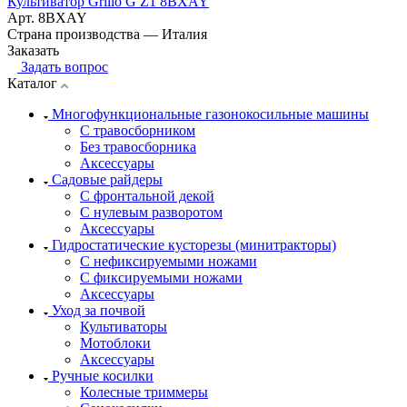
Культиватор Grillo G Z1 8BXAY
Арт.
8BXAY
Страна производства
—
Италия
Заказать
Задать вопрос
Каталог
Многофункциональные газонокосильные машины
С травосборником
Без травосборника
Аксессуары
Садовые райдеры
С фронтальной декой
С нулевым разворотом
Аксессуары
Гидростатические кусторезы (минитракторы)
С нефиксируемыми ножами
С фиксируемыми ножами
Аксессуары
Уход за почвой
Культиваторы
Мотоблоки
Аксессуары
Ручные косилки
Колесные триммеры